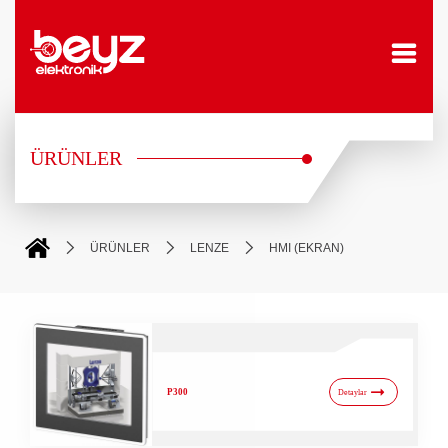
ÜRÜNLER
ÜRÜNLER
LENZE
HMI (EKRAN)
P300
Detaylar