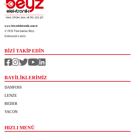
www.beyzelektronik.com.tr
© 2026 Tüm hakları Beyz
Elektronik’e aittir.
BİZİ TAKİP EDİN
BAYİLİKLERİMİZ
DANFOSS
LENZE
BEİJER
VACON
HIZLI MENÜ